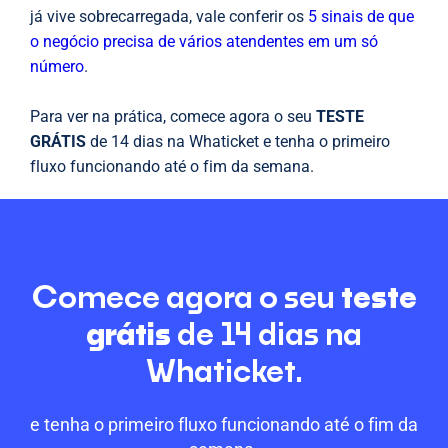
já vive sobrecarregada, vale conferir os
5 sinais de que
o negócio precisa de vários atendentes em um só
número
.
Para ver na prática, comece agora o seu
TESTE
GRÁTIS
de 14 dias na Whaticket e tenha o primeiro
fluxo funcionando até o fim da semana.
Comece agora o seu
teste
grátis
de 14 dias na
Whaticket.
e tenha o primeiro fluxo funcionando até o fim da