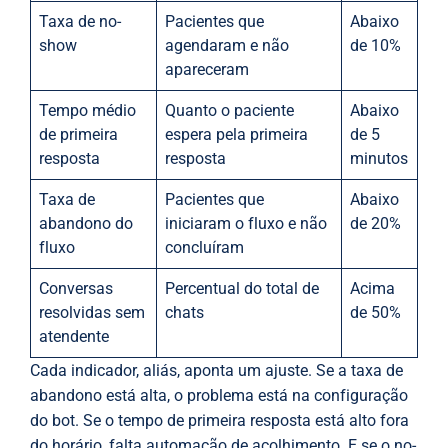
Taxa de no-
Pacientes que
Abaixo
show
agendaram e não
de 10%
apareceram
Tempo médio
Quanto o paciente
Abaixo
de primeira
espera pela primeira
de 5
resposta
resposta
minutos
Taxa de
Pacientes que
Abaixo
abandono do
iniciaram o fluxo e não
de 20%
fluxo
concluíram
Conversas
Percentual do total de
Acima
resolvidas sem
chats
de 50%
atendente
Cada indicador, aliás, aponta um ajuste. Se a taxa de
abandono está alta, o problema está na configuração
do bot. Se o tempo de primeira resposta está alto fora
do horário, falta automação de acolhimento. E se o no-