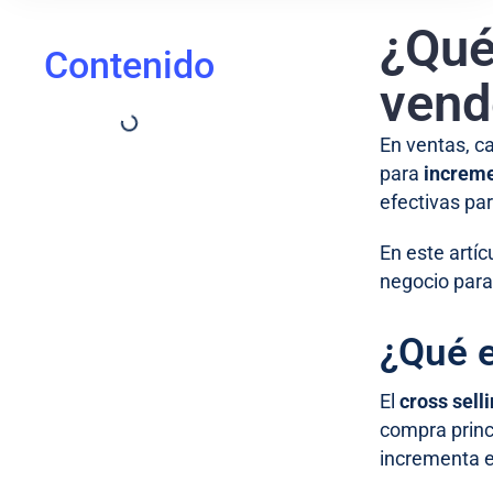
¿Qué
Contenido
vend
En ventas, c
para
increme
efectivas par
En este artíc
negocio para 
¿Qué e
El
cross sell
compra princi
incrementa e