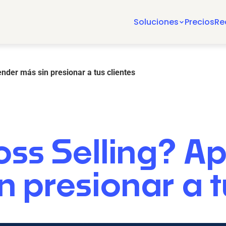
Soluciones
Precios
Re
nder más sin presionar a tus clientes
oss Selling? A
 presionar a t