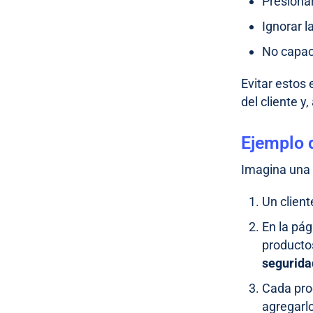
Presiona
Ignorar l
No capaci
Evitar estos
del cliente 
Ejemplo d
Imagina un
Un clien
En la pág
product
segurida
Cada pro
agregarlo