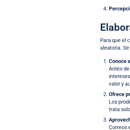
Percepci
Elabor
Para que el 
aleatoria. S
Conoce a
Antes de 
interese
valor y 
Ofrece p
Los produ
trata sol
Aprovech
Correos 