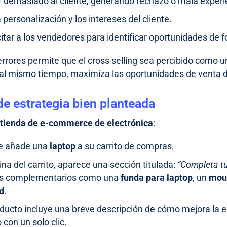
r demasiado al cliente, generando rechazo o mala experi
a personalización y los intereses del cliente.
tar a los vendedores para identificar oportunidades de f
 errores permite que el cross selling sea percibido como 
y, al mismo tiempo, maximiza las oportunidades de venta 
e estrategia bien planteada
a
tienda de e-commerce de electrónica
:
te añade una
laptop
a su carrito de compras.
ina del carrito, aparece una sección titulada:
“Completa tu
os complementarios como una
funda para laptop
, un
mou
d
.
ducto incluye una breve descripción de cómo mejora la ex
 con un solo clic.