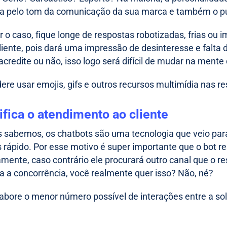
 pelo tom da comunicação da sua marca e também o públ
or o caso, fique longe de respostas robotizadas, frias ou 
iente, pois dará uma impressão de desinteresse e falta d
 acredite ou não, isso logo será difícil de mudar na ment
dere usar emojis, gifs e outros recursos multimídia nas r
ifica o atendimento ao cliente
sabemos, os chatbots são uma tecnologia que veio para 
s rápido. Por esse motivo é super importante que o bot r
mente, caso contrário ele procurará outro canal que o r
ra a concorrência, você realmente quer isso? Não, né?
labore o menor número possível de interações entre a soli