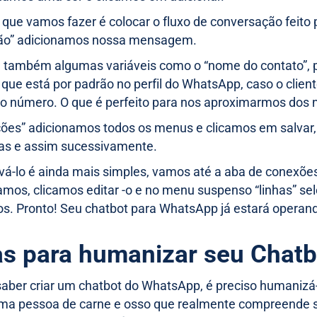
 que vamos fazer é colocar o fluxo de conversação fei
ão” adicionamos nossa mensagem.
 também algumas variáveis ​​como o “nome do contato”, 
 que está por padrão no perfil do WhatsApp, caso o clien
o número. O que é perfeito para nos aproximarmos dos 
ões” adicionamos todos os menus e clicamos em salvar, 
as e assim sucessivamente.
ivá-lo é ainda mais simples, vamos até a aba de conexõ
amos, clicamos editar -o e no menu suspenso “linhas” s
s. Pronto! Seu chatbot para WhatsApp já estará operan
as para humanizar seu Chat
aber criar um chatbot do WhatsApp, é preciso humanizá
 uma pessoa de carne e osso que realmente compreende