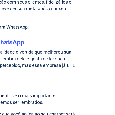
o com seus clientes, fidelizá-los e
eve ser sua meta após criar seu
para WhatsApp.
 WhatsApp
lidade divertida que melhorou sua
 lembra dele e gosta de ler suas
 percebido, mas essa empresa já LHE
entos e o mais importante:
eremos ser lembrados.
 que você aplica ao seu chatbot será