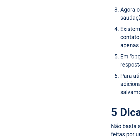
Agora o
saudaç
Existem
contato
apenas 
Em “opç
respost
Para at
adicion
salvamo
5 Dic
Não basta s
feitas por