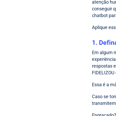
atenção hum
conseguir 
chatbot par
Aplique ess
1. Defi
Em algum m
experiência
respostas 
FIDELIZOU 
Essa é a má
Caso se to
transmitem
Engraçado? 