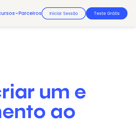
cursos
Parceiros
Iniciar Sessão
Teste Grátis
riar um e
mento ao