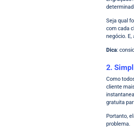
determinada
Seja qual f
com cada cl
negócio. E,
Dica
: consi
2. Simpl
Como todos 
cliente mai
instantanea
gratuita pa
Portanto, e
problema.