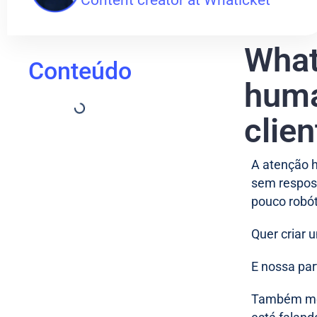
What
Conteúdo
huma
clien
A atenção h
sem respos
pouco robó
Quer criar
E nossa part
Também mos