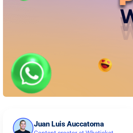
Juan Luis Auccatoma
Content creator at Whaticket