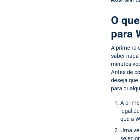
está falan
O que
para 
A primeira 
saber nada 
minutos voc
Antes de co
deseja que 
para qualqu
A prime
legal d
que a W
Uma vez
selecio