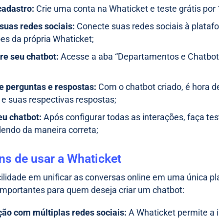
cadastro:
Crie uma conta na Whaticket e teste grátis por 
 suas redes sociais:
Conecte suas redes sociais à platafo
ões da própria Whaticket;
re seu chatbot:
Acesse a aba “Departamentos e Chatbots
e perguntas e respostas:
Com o chatbot criado, é hora d
s e suas respectivas respostas;
eu chatbot:
Após configurar todas as interações, faça tes
endo da maneira correta;
ns de usar a Whaticket
ilidade em unificar as conversas online em uma única pl
mportantes para quem deseja criar um chatbot:
ção com múltiplas redes sociais:
A Whaticket permite a 