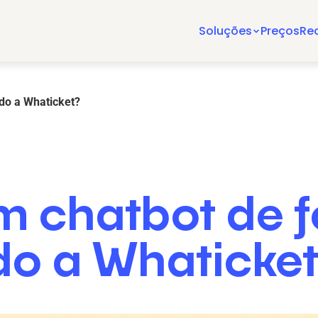
Soluções
Preços
Re
ndo a Whaticket?
m chatbot de 
ndo a Whaticke