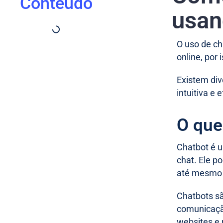
Conteúdo
usan
O uso de c
online, por
Existem di
intuitiva e
O que
Chatbot é u
chat. Ele p
até mesmo 
Chatbots sã
comunicação
websites e 