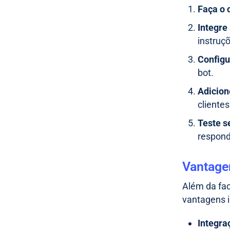
Faça o 
Integre
instruç
Configu
bot.
Adicion
cliente
Teste s
respond
Vantage
Além da fac
vantagens i
Integra