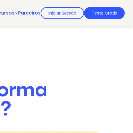
cursos
Parceiros
Iniciar Sessão
Teste Grátis
forma
t?