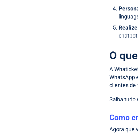
Persona
linguag
Realize
chatbot
O que
A Whaticket
WhatsApp em
clientes de
Saiba tudo
Como cr
Agora que v