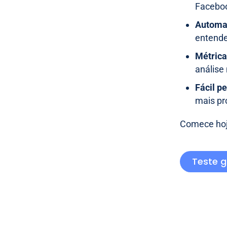
Faceboo
Automaç
entende
Métrica
análise
Fácil p
mais pr
Comece hoj
Teste g