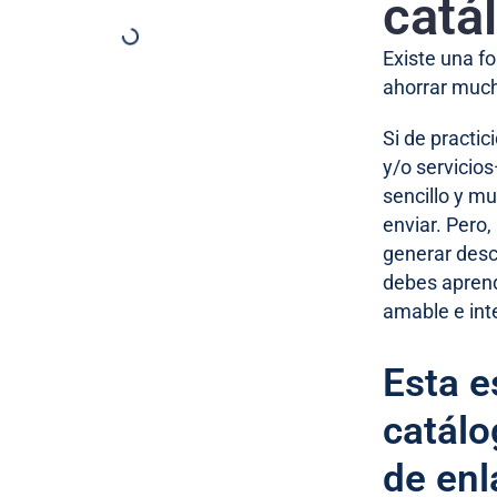
catá
Existe una f
ahorrar much
Si de practic
y/o servicios
sencillo y m
enviar. Pero
generar desco
debes aprend
amable e int
Esta e
catálo
de enl