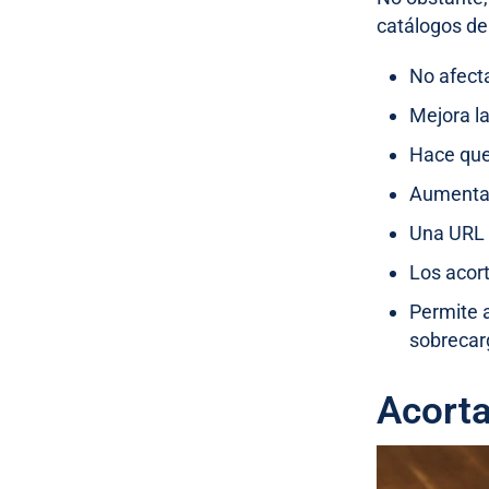
catálogos d
No afect
Mejora la
Hace que
Aumenta l
Una URL 
Los acort
Permite 
sobrecar
Acorta