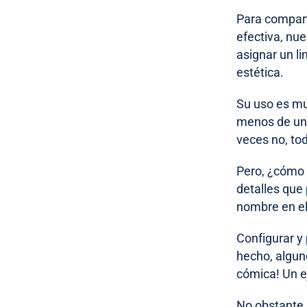
Para compart
efectiva, nu
asignar un li
estética.
Su uso es mu
menos de un 
veces no, to
Pero, ¿cómo 
detalles que 
nombre en el 
Configurar y
hecho, algun
cómica! Un 
No obstante,