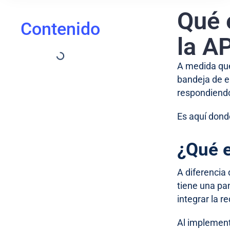
Qué 
Contenido
la A
A medida que
bandeja de en
respondiendo
Es aquí dond
¿Qué 
A diferencia 
tiene una pa
integrar la 
Al implement