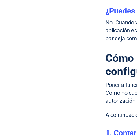
¿Puedes 
No. Cuando v
aplicación es
bandeja com
Cómo f
config
Poner a func
Como no cuen
autorización
A continuaci
1. Conta