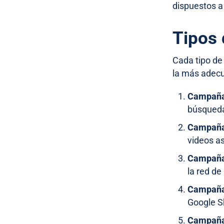
dispuestos a 
Tipos
Cada tipo de
la más adec
Campaña
búsqueda
Campañas
videos a
Campaña
la red de
Campaña
Google S
Campañas