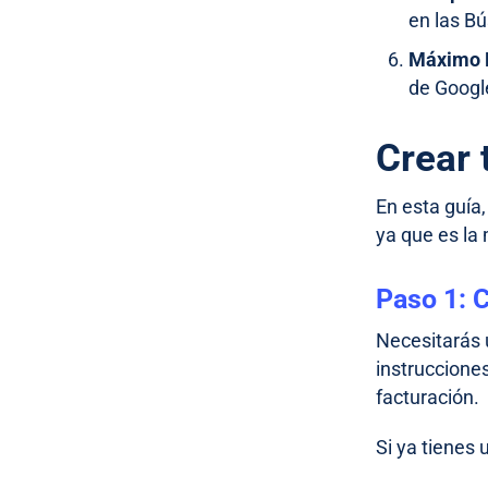
en las B
Máximo 
de Googl
Crear
En esta guía
ya que es la
Paso 1: 
Necesitarás 
instruccione
facturación.
Si ya tienes