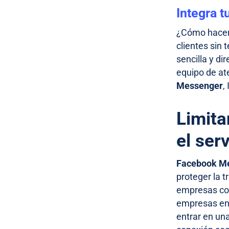
Integra 
¿Cómo hacer 
clientes sin 
sencilla y d
equipo de at
Messenger
,
Limita
el ser
Facebook M
proteger la t
empresas con
empresas env
entrar en un