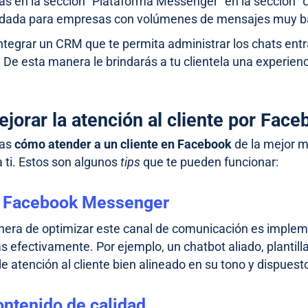
as en la sección “Plataforma Messenger” en la sección “
ada para empresas con volúmenes de mensajes muy ba
ntegrar un CRM que te permita administrar los chats en
. De esta manera le brindarás a tu clientela una experienc
jorar la atención al cliente por Fa
tas
cómo atender a un cliente en Facebook
de la mejor ma
a ti. Estos son algunos
tips
que te pueden funcionar:
a Facebook Messenger
era de optimizar este canal de comunicación es imple
s efectivamente. Por ejemplo, un chatbot aliado, planti
e atención al cliente bien alineado en su tono y dispuesto
ontenido de calidad