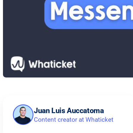
Juan Luis Auccatoma
Content creator at Whaticket