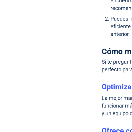
encuentr
recomend
Puedes i
eficiente
anterior.
Cómo me
Si te pregun
perfecto par
Optimiz
La mejor man
funcionar má
y un equipo d
Ofrece c