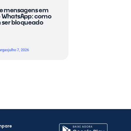
de mensagens em
 WhatsApp: como
m ser bloqueado
argas
julho 7, 2026
mpare