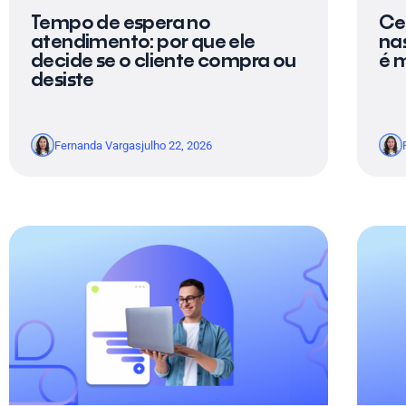
Tempo de espera no
Ce
atendimento: por que ele
nas
decide se o cliente compra ou
é 
desiste
Fernanda Vargas
julho 22, 2026