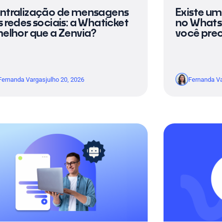
ntralização de mensagens
Existe um 
 redes sociais: a Whaticket
no Whats
melhor que a Zenvia?
você prec
Fernanda Vargas
julho 20, 2026
Fernanda V