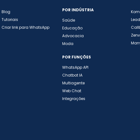
POR INDÚSTRIA
Blog
Komm
Tutoriais
Lead
Saúde
Criar link para WhatsApp
Call
Educação
Zenv
Advocacia
Many
Moda
POR FUNÇÕES
WhatsApp API
Chatbot IA
Multiagente
Web Chat
Integrações