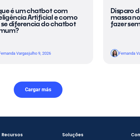
que é um chatbot com
Disparo 
eligência Artificial e como
massa no
 se diferencia do chatbot
fazer se
omum?
Fernanda Vargas
julho 9, 2026
Fernanda V
Cargar más
Recursos
Soluções
Co