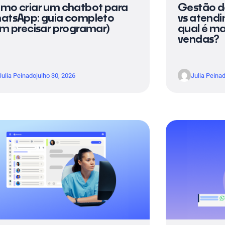
mo criar um chatbot para
Gestão d
atsApp: guia completo
vs atendi
em precisar programar)
qual é ma
vendas?
Julia Peinado
julho 30, 2026
Julia Peina