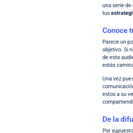
una serie de
tus
estrateg
Conoce tu
Parece un poc
objetivo. Si
de esta audi
estás camin
Una vez pues
comunicación
estos a su v
compartiend
De la dif
Por supuesto