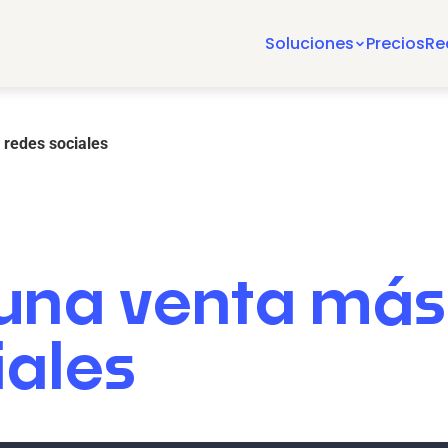
Soluciones
Precios
Re
 redes sociales
una venta más
iales