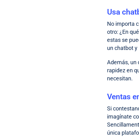
Usa chat
No importa c
otro: ¿En qu
estas se pue
un chatbot y
Además, un ch
rapidez en qu
necesitan.
Ventas e
Si contestand
imagínate co
Sencillament
única plataf