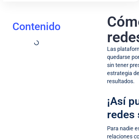
Cómo
Contenido
rede
Las platafor
quedarse por
sin tener pr
estrategia d
resultados.
¡Así p
redes 
Para nadie e
relaciones c