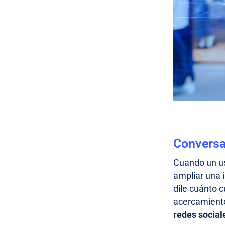
Conversa
Cuando un us
ampliar una 
dile cuánto c
acercamiento
redes social