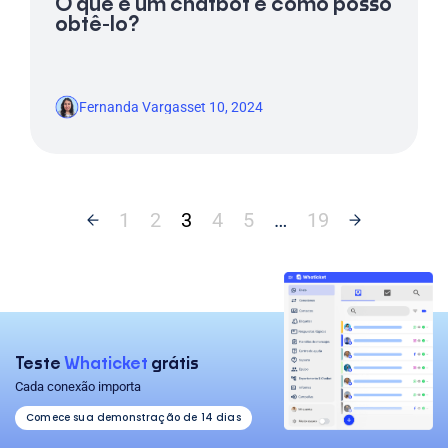
O que é um chatbot e como posso
obtê-lo?
Fernanda Vargas
set 10, 2024
1
2
3
4
5
…
19
Teste
Whaticket
grátis
Cada conexão importa
Comece sua demonstração de 14 dias